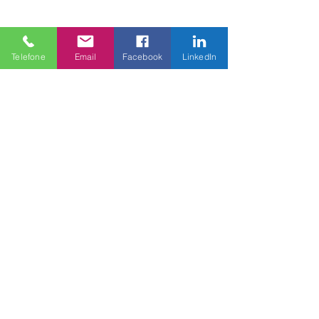
Share this event
Telefone
Email
Facebook
LinkedIn
SIGA a RBN:
Contatos:
operacoes@rbnconsultoria.com.br