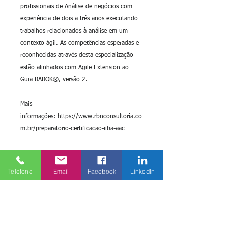
profissionais de Análise de negócios com
experiência de dois a três anos executando
trabalhos relacionados à análise em um
contexto ágil. As competências esperadas e
reconhecidas através desta especialização
estão alinhados com Agile Extension ao
Guia BABOK®, versão 2.
Mais
informações:
https://www.rbnconsultoria.co
m.br/preparatorio-certificacao-iiba-aac
Telefone
Email
Facebook
LinkedIn
DATAS E HORÁRIOS
Ensino a Distância (EaD+):
MATERIAL E SUPORTE PÓS
Datas/Horário: Aulas em Vídeo.
CURSO
Estude de acordo com sua
necessidade de datas e horários