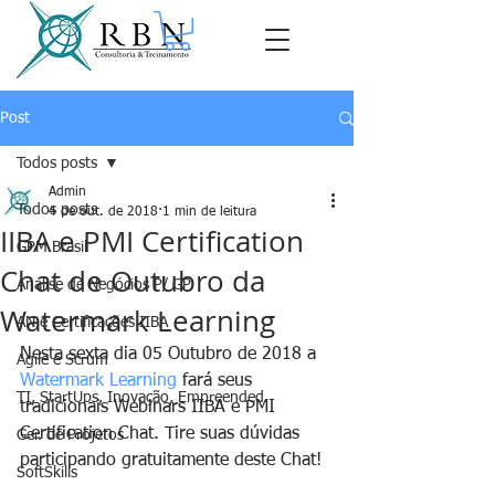
Post
Todos posts
Admin
Todos posts
4 de out. de 2018
1 min de leitura
IIBA e PMI Certification
GPM Brasil
Chat de Outubro da
Análise de Negócios P/ GP
Watermark Learning
AN e Certificações IIBA
Nesta sexta dia 05 Outubro de 2018 a 
Agile e Scrum
Watermark Learning
 fará seus 
TI, StartUps, Inovação, Empreended.
tradicionais Webinars IIBA e PMI 
Certification Chat. Tire suas dúvidas 
Ger. de Projetos
participando gratuitamente deste Chat! 
SoftSkills