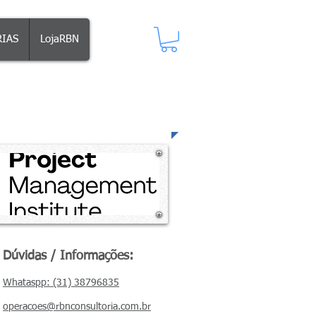
IAS
LojaRBN
PMI
Dúvidas / Informações:
Whataspp: (31) 38796835
operacoes@rbnconsultoria.com.br