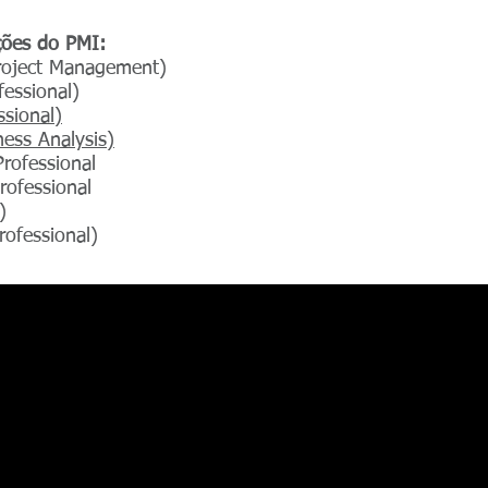
ações do PMI:
 Project Management)
essional)
ssional)
ness Analysis)
ofessional
rofessional
)
ofessional)