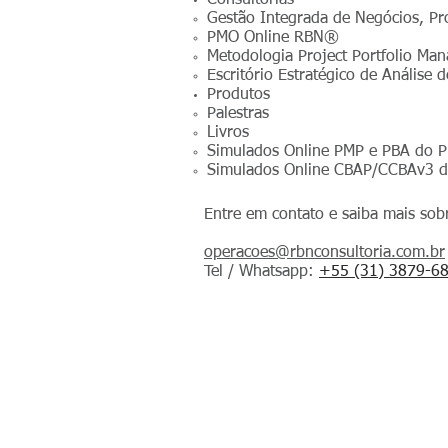
Consultorias
Gestão Integrada de Negócios, P
PMO Online RBN®
Metodologia Project Portfolio 
Escritório Estratégico de Anális
Produtos
Palestras
Livros
Simulados Online PMP e PBA do 
Simulados Online CBAP/CCBAv3 d
Entre em contato e saiba mais sob
operacoes@rbnconsultoria.com.br
Tel / Whatsapp:
+55 (31) 3879-6
© 2025 por RBN Consultoria e Treinamento - Brasil
RBN Treinamento e Capacitação Gerencial LTDA
R. Levindo Ignácio Ribeiro 378, Belo Horizonte-MG
CNPJ: 11.065.791/0001-54
Entregas da LojaRBN: entre 3 e 14 dias no Brasil