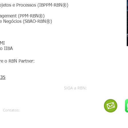
rojetos e Processos (IBPPM-RBN®)
Management (PPM-RBN®)
e de Negócios (SBAO-RBN®)
PMI
o IIBA
re o RBN Partner:
835
SIGA a RBN:
operacoes@rbnconsultoria.com.br
Contatos: