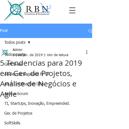
Post
Todos posts
Admin
Todos posts
14 de jan. de 2019
1 min de leitura
5 Tendencias para 2019
GPM Brasil
em Ger. de Projetos,
Análise de Negócios P/ GP
Análise de Negócios e
AN e Certificações IIBA
Agile
Agile e Scrum
TI, StartUps, Inovação, Empreended.
Ger. de Projetos
SoftSkills