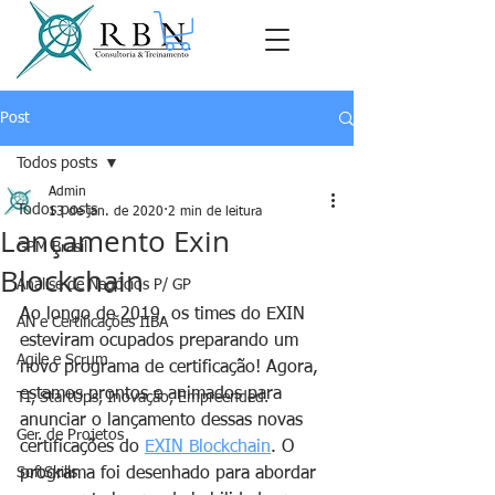
Post
Todos posts
Admin
Todos posts
13 de jan. de 2020
2 min de leitura
Lançamento Exin
GPM Brasil
Blockchain
Análise de Negócios P/ GP
Ao longo de 2019, os times do EXIN 
AN e Certificações IIBA
esteviram ocupados preparando um 
Agile e Scrum
novo programa de certificação! Agora, 
estamos prontos e animados para 
TI, StartUps, Inovação, Empreended.
anunciar o lançamento dessas novas 
Ger. de Projetos
certificações do 
EXIN Blockchain
. O 
SoftSkills
programa foi desenhado para abordar 