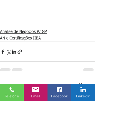
Análise de Negócios P/ GP
AN e Certificações IIBA
Ver tudo
Posts recentes
Telefone
Email
Facebook
LinkedIn