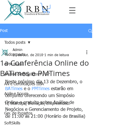
Post
Todos posts
Admin
Todos posts
29 de out. de 2018
1 min de leitura
1a Conferência Online do
GPM Brasil
BATimes e PMTimes
Análise de Negócios P/ GP
Neste próximo dia 13 de Dezembro, o 
AN e Certificações IIBA
BATimes
 e o 
PMTimes
 estarão em 
Agile e Scrum
conjunto oferecendo um Simpósio 
Online e gratuito sobre Análise de 
TI, StartUps, Inovação, Empreended.
Negócios e Gerenciamento de Projeto, 
Ger. de Projetos
de 11:00 às 21:00 (Horário de Brasilia)
SoftSkills